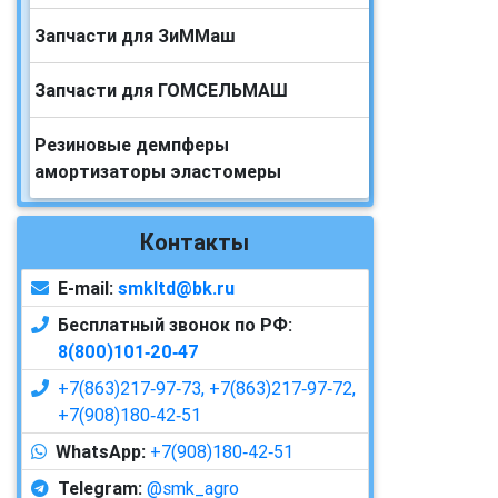
Запчасти для ЗиММаш
Запчасти для ГОМСЕЛЬМАШ
Резиновые демпферы
амортизаторы эластомеры
Контакты
E-mail:
smkltd@bk.ru
Бесплатный звонок по РФ:
8(800)101‑20‑47
+7(863)217‑97‑73,
+7(863)217‑97‑72,
+7(908)180‑42‑51
WhatsApp:
+7(908)180‑42‑51
Telegram:
@smk_agro