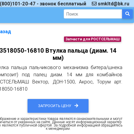
(800)101-20-47 - звонок бесплатный
smkltd@bk.ru
азад
Запчасти для РОСТСЕЛЬМАШ
3518050-16810 Втулка пальца (диам. 14
мм)
улка пальца пальчикового механизма битера/шнека
омпозит) под палец диам. 14 мм для комбайнов
СТСЕЛЬМАШ Вектор, ДОН-1500, Акрос, Торум арт.
18050-16810
ЗАПРОСИТЬ ЦЕНУ
бражение и характеристики товара являются ознакомительными и могут
ичаться от указанных на сайте. Данные носят информационный характер
е являются публичной офертой. За подробной информацией обращайтесь
к менеджерам.