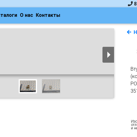
8
аталоги
О нас
Контакты
Н
Вт
(к
РО
35
Изо
отл
и н