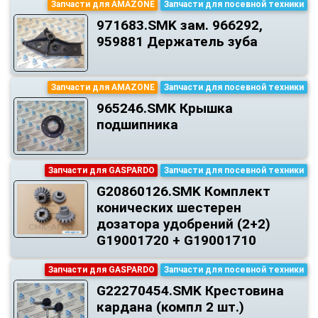
Запчасти для AMAZONE
Запчасти для посевной техники
971683.SMK зам. 966292,
959881 Держатель зуба
Запчасти для AMAZONE
Запчасти для посевной техники
965246.SMK Крышка
подшипника
Запчасти для GASPARDO
Запчасти для посевной техники
G20860126.SMK Комплект
конических шестерен
дозатора удобрений (2+2)
G19001720 + G19001710
Запчасти для GASPARDO
Запчасти для посевной техники
G22270454.SMK Крестовина
кардана (компл 2 шт.)