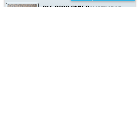
816-239C.SMK Семяпровод
(тукопровод)
Запчасти для посевной техники
Запчасти для почвообрабатывающей техники
Резиновые демпферы амортизаторы эластомеры
00200165.SMK зам. 00200093
Амортизатор резиновый
(28х90мм)
Запчасти для посевной техники
Запчасти для почвообрабатывающей техники
Резиновые демпферы амортизаторы эластомеры
00200166.SMK зам. 00200094
Амортизатор резиновый
(28х120мм)
Запчасти для посевной техники