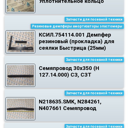
Уплотнительное кольцо
Запчасти для посевной техники
Резиновые демпферы амортизаторы эластомеры
КСИЛ.754114.001 Демпфер
резиновый (прокладка) для
сеялки Быстрица (25мм)
Запчасти для посевной техники
Семяпровод 30х350 (Н
127.14.000) СЗ, СЗТ
Запчасти для посевной техники
N218635.SMK, N284261,
N407661 Семяпровод
Запчасти для посевной техники