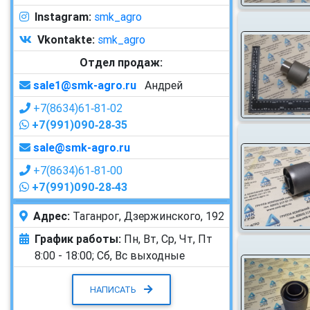
Instagram:
smk_agro
Vkontakte:
smk_agro
Отдел продаж:
sale1@smk-agro.ru
Андрей
+7(8634)61‑81‑02
+7(991)090‑28‑35
sale@smk-agro.ru
+7(8634)61‑81‑00
+7(991)090‑28‑43
Адрес:
Таганрог, Дзержинского, 192
График работы:
Пн, Вт, Ср, Чт, Пт
8:00 - 18:00;
Сб, Вс выходные
НАПИСАТЬ