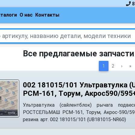
8
аталоги
О нас
Контакты
Все предлагаемые запчасти
1
2
›
»
002 181015/101 Ультравтулка 
РСМ-161, Tорум, Акрос590/595+
Ультравтулка (сайлентблок) рычага подве
РОСТСЕЛЬМАШ РСМ-161, Торум, Акрос-590/595+
резина. арт. 002 181015/101 (UB181015-NR60)