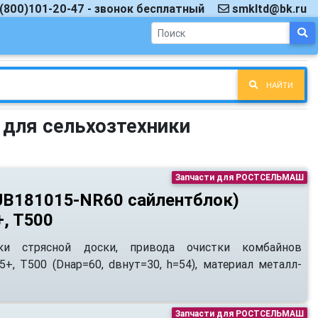
(800)101-20-47 - звонок бесплатный
smkltd@bk.ru
НАЙТИ
 для сельхозтехники
Запчасти для РОСТСЕЛЬМАШ
(UB181015-NR60 сайлентблок)
, Т500
ски стрясной доски, привода очистки комбайнов
, Т500 (Dнар=60, dвнут=30, h=54), материал металл-
Запчасти для РОСТСЕЛЬМАШ