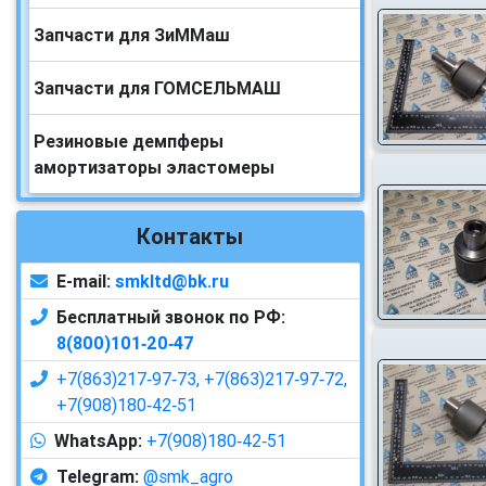
Запчасти для ЗиММаш
Запчасти для ГОМСЕЛЬМАШ
Резиновые демпферы
амортизаторы эластомеры
Контакты
E-mail:
smkltd@bk.ru
Бесплатный звонок по РФ:
8(800)101‑20‑47
+7(863)217‑97‑73,
+7(863)217‑97‑72,
+7(908)180‑42‑51
WhatsApp:
+7(908)180‑42‑51
Telegram:
@smk_agro