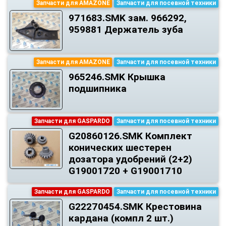
Запчасти для AMAZONE
Запчасти для посевной техники
971683.SMK зам. 966292,
959881 Держатель зуба
Запчасти для AMAZONE
Запчасти для посевной техники
965246.SMK Крышка
подшипника
Запчасти для GASPARDO
Запчасти для посевной техники
G20860126.SMK Комплект
конических шестерен
дозатора удобрений (2+2)
G19001720 + G19001710
Запчасти для GASPARDO
Запчасти для посевной техники
G22270454.SMK Крестовина
кардана (компл 2 шт.)