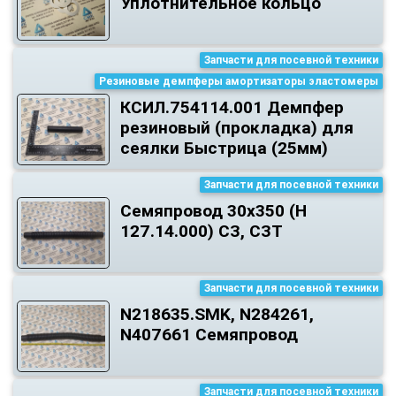
Уплотнительное кольцо
Запчасти для посевной техники
Резиновые демпферы амортизаторы эластомеры
КСИЛ.754114.001 Демпфер
резиновый (прокладка) для
сеялки Быстрица (25мм)
Запчасти для посевной техники
Семяпровод 30х350 (Н
127.14.000) СЗ, СЗТ
Запчасти для посевной техники
N218635.SMK, N284261,
N407661 Семяпровод
Запчасти для посевной техники