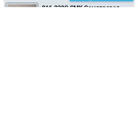
816-239C.SMK Семяпровод
(тукопровод)
Запчасти для посевной техники
Запчасти для почвообрабатывающей техники
Резиновые демпферы амортизаторы эластомеры
00200165.SMK зам. 00200093
Амортизатор резиновый
(28х90мм)
Запчасти для посевной техники
Запчасти для почвообрабатывающей техники
Резиновые демпферы амортизаторы эластомеры
00200166.SMK зам. 00200094
Амортизатор резиновый
(28х120мм)
Запчасти для посевной техники