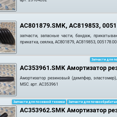
AC801879.SMK, AC819853, 0051
запчасти, запасные части, бандаж, прикатывающ
прикатка, сеялка, АС801879, АС819853, 005178.00
Запчасти для п
АС353961.SMK Амортизатор ре
Амортизатор резиновый (демпфер, эластомер)
MSC. арт. АС353961
Запчасти для посевной техники
Запчасти для почвообрабаты
AC353962.SMK Амортизатор ре