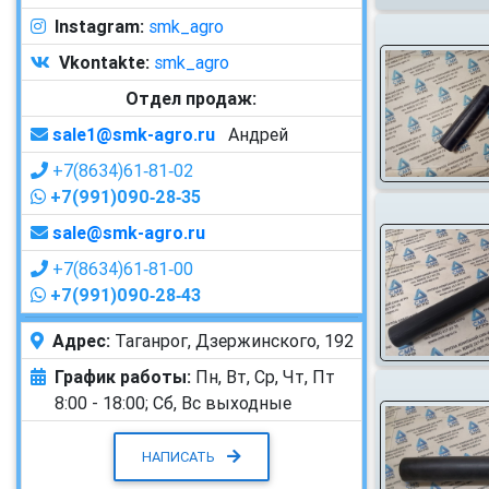
Instagram:
smk_agro
Vkontakte:
smk_agro
Отдел продаж:
sale1@smk-agro.ru
Андрей
+7(8634)61‑81‑02
+7(991)090‑28‑35
sale@smk-agro.ru
+7(8634)61‑81‑00
+7(991)090‑28‑43
Адрес:
Таганрог, Дзержинского, 192
График работы:
Пн, Вт, Ср, Чт, Пт
8:00 - 18:00;
Сб, Вс выходные
НАПИСАТЬ