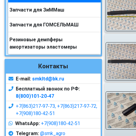
Запчасти для ЗиММаш
Запчасти для ГОМСЕЛЬМАШ
Резиновые демпферы
амортизаторы эластомеры
Контакты
E-mail:
smkltd@bk.ru
Бесплатный звонок по РФ:
8(800)101‑20‑47
+7(863)217‑97‑73,
+7(863)217‑97‑72,
+7(908)180‑42‑51
WhatsApp:
+7(908)180‑42‑51
Telegram:
@smk_agro