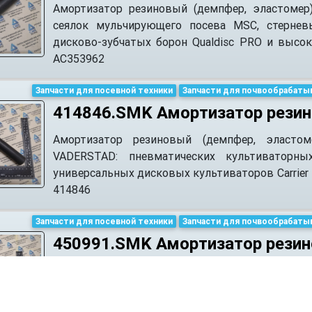
Амортизатор резиновый (демпфер, эластомер
сеялок мульчирующего посева MSC, стернев
дисково-зубчатых борон Qualdisc PRO и высо
АС353962
Запчасти для посевной техники
Запчасти для почвообрабаты
414846.SMK Амортизатор рези
Амортизатор резиновый (демпфер, эластом
VADERSTAD: пневматических культиваторных
универсальных дисковых культиваторов Carrier
414846
Запчасти для посевной техники
Запчасти для почвообрабаты
450991.SMK Амортизатор рези
Амортизатор резиновый (демпфер, эластомер)
пневматических зерновых сеялок точного высев
TopDown и универсальных дисковых культиваторо