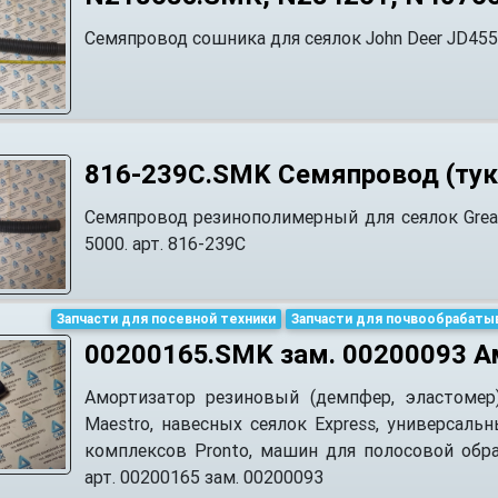
Семяпровод сошника для сеялок John Deer JD45
816-239C.SMK Семяпровод (тук
Семяпровод резинополимерный для сеялок Great 
5000. арт. 816-239С
Запчасти для посевной техники
Запчасти для почвообрабаты
00200165.SMK зам. 00200093 А
Амортизатор резиновый (демпфер, эластомер
Maestro, навесных сеялок Express, универсальн
комплексов Pronto, машин для полосовой обра
арт. 00200165 зам. 00200093