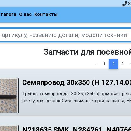
8
аталоги
О нас
Контакты
Запчасти для посевно
‹
1
2
3
Семяпровод 30х350 (Н 127.14.0
Трубка семяпровода 30(35)х350 формовая рези
свету, для сеялок Сибсельмаш, Червона зирка, El
N218635.SMK, N284261, N4076