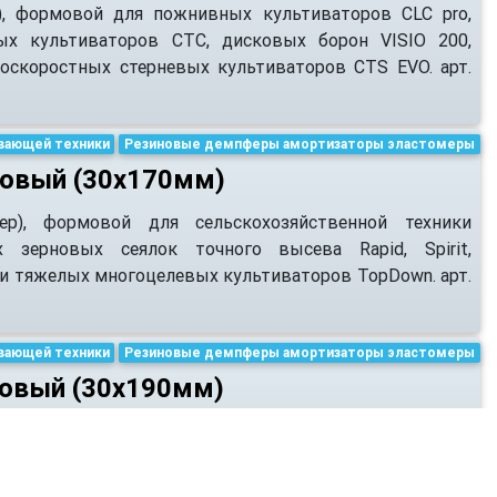
), формовой для пожнивных культиваторов CLC pro,
ых культиваторов CTC, дисковых борон VISIO 200,
коскоростных стерневых культиваторов CTS EVO. арт.
вающей техники
Резиновые демпферы амортизаторы эластомеры
новый (30х170мм)
ер), формовой для сельскохозяйственной техники
 зерновых сеялок точного высева Rapid, Spirit,
 и тяжелых многоцелевых культиваторов TopDown. арт.
вающей техники
Резиновые демпферы амортизаторы эластомеры
новый (30х190мм)
, формовой для сельхозтехники VADERSTAD: пропашных
а Spirit, Rapid, тяжелых многоцелевых культиваторов
в Carrier. арт. 450991