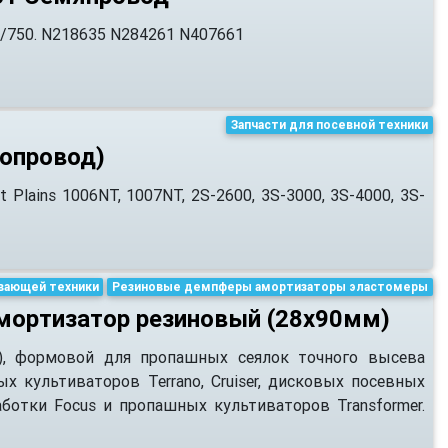
5/750. N218635 N284261 N407661
Запчасти для посевной техники
опровод)
Plains 1006NT, 1007NT, 2S-2600, 3S-3000, 3S-4000, 3S-
вающей техники
Резиновые демпферы амортизаторы эластомеры
мортизатор резиновый (28х90мм)
), формовой для пропашных сеялок точного высева
ых культиваторов Terrano, Cruiser, дисковых посевных
ботки Focus и пропашных культиваторов Transformer.